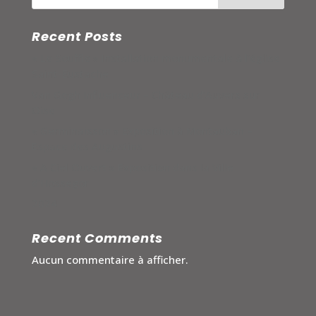
Recent Posts
« Le Souffle » Installation monumentale à l’église
Saint-Eustache
Van Gogh Influenceur – Château d’Auvers sur
Oise
« Germinaisson » Exposition à Montauban –
Espace des Augustins
« A Ciel Ouvert » Exposition dans la Ville
d’Hossegor
2024
Recent Comments
Aucun commentaire à afficher.