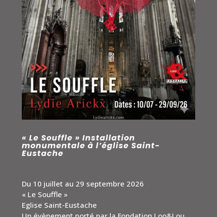
« Le Souffle » Installation
monumentale à l’église Saint-
Eustache
par
arickx-publication
|
18 Juin, 2026
|
NEWS
Du 10 juillet au 29 septembre 2026
« Le Souffle »
Eglise Saint-Eustache
Un évènement porté par la Fondation Loo&Lou